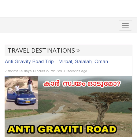
Toggl
navig
TRAVEL DESTINATIONS
Anti Gravity Road Trip - Mirbat, Salalah, Oman
2 months 29 days 19 hours 27 minutes 33 seconds ago