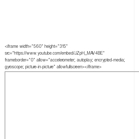
<iframe width="560" height="315"
src="https://www.youtube.com/embed/JZpH_MAV4BE"
frameborder="0" allow="accelerometer; autoplay; encrypted-media;
gyroscope; picture-in-picture" allowfullscreen></iframe>