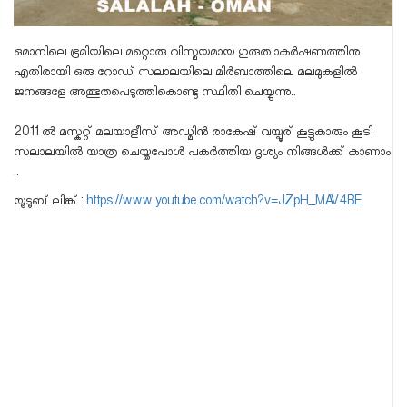
ഒമാനിലെ ഭൂമിയിലെ മറ്റൊരു വിസ്മയമായ ഗുരുത്വാകര്‍ഷണത്തിനു
എതിരായി ഒരു റോഡ്‌ സലാലയിലെ മിര്‍ബാത്തിലെ മലമുകളില്‍
ജനങ്ങളേ അത്ഭുതപെടുത്തികൊണ്ടു സ്ഥിതി ചെയ്യുന്നു..
2011 ല്‍ മസ്കറ്റ് മലയാളീസ് അഡ്മിന്‍ രാകേഷ് വയ്പൂര് കൂട്ടുകാരും കൂടി
സലാലയില്‍ യാത്ര ചെയ്തപോള്‍ പകര്‍ത്തിയ ദൃശ്യം നിങ്ങള്‍ക്ക് കാണാം
..
യൂടൂബ് ലിങ്ക് :
https://www.youtube.com/watch?v=JZpH_MAV4BE