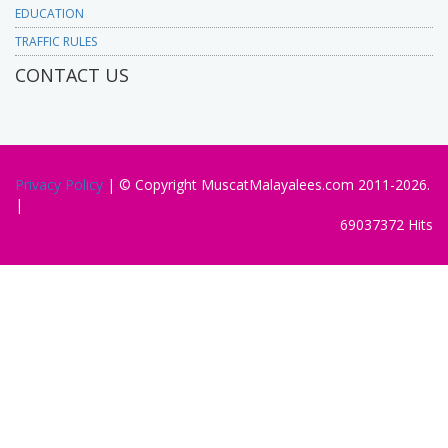
EDUCATION
TRAFFIC RULES
CONTACT US
Privacy Policy
| © Copyright MuscatMalayalees.com 2011-2026.
|
69037372 Hits