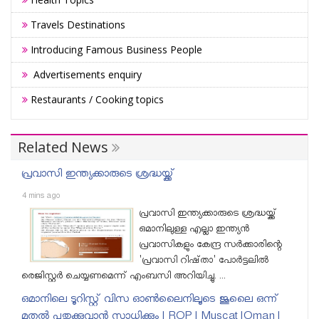
Travels Destinations
Introducing Famous Business People
Advertisements enquiry
Restaurants / Cooking topics
Related News
പ്രവാസി ഇന്ത്യക്കാരുടെ ശ്രദ്ധയ്ക്ക്
4 mins ago
പ്രവാസി ഇന്ത്യക്കാരുടെ ശ്രദ്ധയ്ക്ക്
ഒമാനിലുള്ള എല്ലാ ഇന്ത്യൻ
പ്രവാസികളും കേന്ദ്ര സർക്കാരിന്റെ
'പ്രവാസി റിഷ്താ' പോർട്ടലിൽ
രെജിസ്റ്റർ ചെയ്യണമെന്ന് എംബസി അറിയിച്ചു. ...
ഒമാനിലെ ടൂറിസ്റ്റ് വിസ ഓണ്‍ലൈനിലൂടെ ജൂലൈ ഒന്ന്
മുതല്‍ പുതുക്കുവാന്‍ സാധിക്കും | ROP | Muscat |Oman |