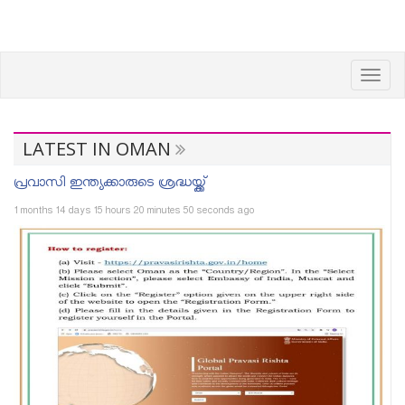
Toggl
navig
LATEST IN OMAN
പ്രവാസി ഇന്ത്യക്കാരുടെ ശ്രദ്ധയ്ക്ക്
1 months 14 days 15 hours 20 minutes 50 seconds ago