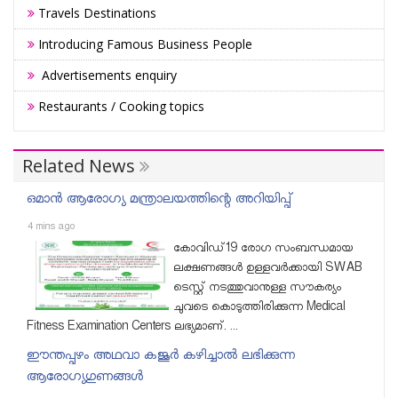
Travels Destinations
Introducing Famous Business People
Advertisements enquiry
Restaurants / Cooking topics
Related News
ഒമാൻ ആരോഗ്യ മന്ത്രാലയത്തിന്റെ അറിയിപ്പ്
4 mins ago
കോവിഡ്19 രോഗ സംബന്ധമായ
ലക്ഷണങ്ങൾ ഉള്ളവർക്കായി SWAB
ടെസ്റ്റ്‌ നടത്തുവാനുള്ള സൗകര്യം
ചുവടെ കൊടുത്തിരിക്കുന്ന Medical
Fitness Examination Centers ലഭ്യമാണ്. ...
ഈന്തപ്പഴം അഥവാ കജൂര്‍ കഴിച്ചാല്‍ ലഭിക്കുന്ന
ആരോഗ്യഗുണങ്ങൾ