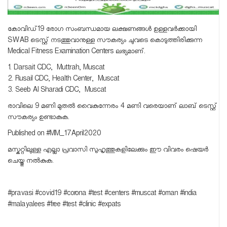
കോവിഡ്19 രോഗ സംബന്ധമായ ലക്ഷണങ്ങൾ ഉള്ളവർക്കായി
SWAB ടെസ്റ്റ്‌ നടത്തുവാനുള്ള സൗകര്യം ചുവടെ കൊടുത്തിരിക്കുന്ന
Medical Fitness Examination Centers ലഭ്യമാണ്.
1. Darsait CDC, Muttrah, Muscat
2. Rusail CDC, Health Center, Muscat
3. Seeb Al Sharadi CDC, Muscat
രാവിലെ 9 മണി മുതൽ വൈകുന്നേരം 4 മണി വരെയാണ് ലാബ് ടെസ്റ്റ്‌
സൗകര്യം ഉണ്ടാകുക.
Published on #MM_17April2020
മസ്കറ്റിലുള്ള എല്ലാ പ്രവാസി സുഹൃത്തുകളിലേക്കും ഈ വിവരം ഷെയർ
ചെയ്തു നൽകുക.
#pravasi #covid19 #corona #test #centers #muscat #oman #india
#malayalees #free #test #clinic #expats