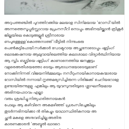
അറുപത്തഞ്ചിൽ പുറത്തിറങ്ങിയ മലയാള സിനിമയായ 'റോസി'യിൽ
അന്നത്തെസൂപ്പർസ്റ്റാറായ പ്രേംനസീറി നൊപ്പം അഭിനയിയ്ക്കാൻ ത്രിശൂർ
ജില്ലയിലെ കൊടുങ്ങല്ലൂർ ശ്രീനാരായ
ണപുരത്തുള്ള'കൊത്തനാത്ത്'വീട്ടിൽ നിന്നുംഒരു
പെൺകുട്ടിപോയി.സർക്കാർ ഡോക്ടറായ അച്ഛനോടൊപ്പം ഷൂട്ടിംഗ്
ലൊക്കേഷനായ ആലുവായിലെത്തിയ കലാശാലാ വിദ്യാർത്ഥിനിയായ
ആ സ്ലിം ബ്യൂട്ടിയെ ഷൂട്ടിംഗ് കാണാനെത്തിയ ജനക്കൂട്ടം
വളരെഅതിശയത്തോ ടെയും ആരാധനയോടെയുമാണ്
നോക്കിനിന്നത്.വിജയനിർമ്മലയും നസീറുംനായികാനായകന്മാരായ
റോസിയിൽ നന്നായി നൃത്തമഭ്യസിച്ചിരുന്ന ഗിരിജക്ക് ചെറിയറോളേ
ഉണ്ടായിരുന്നുളളു. എങ്കിലും ആ യുവസുന്ദരിയുടെ ശ്ലാഘനീയമായ
അഭിനയപാഠവം എല്ലാ
വരും ശ്രദ്ധിച്ചു.നിത്യഹരിതനായകൻ
പോലും ആ കഴിവിനെ അകമഴിഞ്ഞ് പ്രശംസിച്ചെങ്കിലും
തുടർന്നഭിനയിക്കാ ൻ തികച്ചും യാഥാസ്ഥിതികനായ അ
ച്ഛൻ മകളെ അനുവദിച്ചില്ല.അതിനു
കാരണക്കാരൻ 'അബ്ദുൽ ഖാദറെ