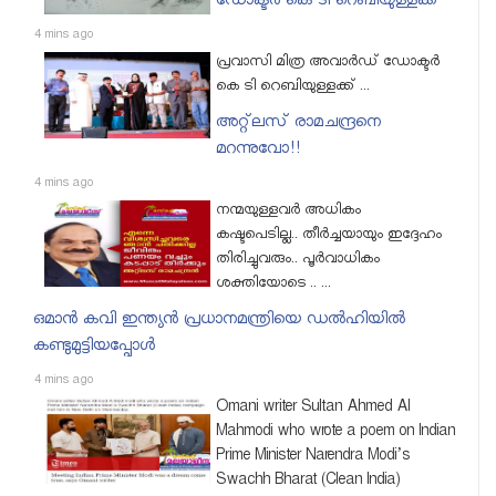
ഡോക്ടർ കെ ടി റെബിയുള്ളക്ക്
4 mins ago
പ്രവാസി മിത്ര അവാർഡ് ഡോക്ടർ
കെ ടി റെബിയുള്ളക്ക് ...
അറ്റ്‌ലസ് രാമചന്ദ്രനെ
മറന്നുവോ!!
4 mins ago
നന്മയുള്ളവര്‍ അധികം
കഷ്ടപെടില്ല.. തീര്‍ച്ചയായും ഇദ്ദേഹം
തിരിച്ചുവരും.. പൂര്‍വാധികം
ശക്തിയോടെ .. ...
ഒമാന്‍ കവി ഇന്ത്യന്‍ പ്രധാനമന്ത്രിയെ ഡല്‍ഹിയില്‍
കണ്ടുമുട്ടിയപ്പോള്‍
4 mins ago
Omani writer Sultan Ahmed Al
Mahmodi who wrote a poem on Indian
Prime Minister Narendra Modi’s
Swachh Bharat (Clean India)