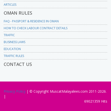
ARTICLES
OMAN RULES
FAQ - PASSPORT & RESIDENCE IN OMAN
HOW TO CHECK LABOUR CONTRACT DETAILS
TRAFFIC
BUSINESS LAWS
EDUCATION
TRAFFIC RULES
CONTACT US
Privacy Policy
| © Copyright MuscatMalayalees.com 2011-2026.
|
69021359 Hits