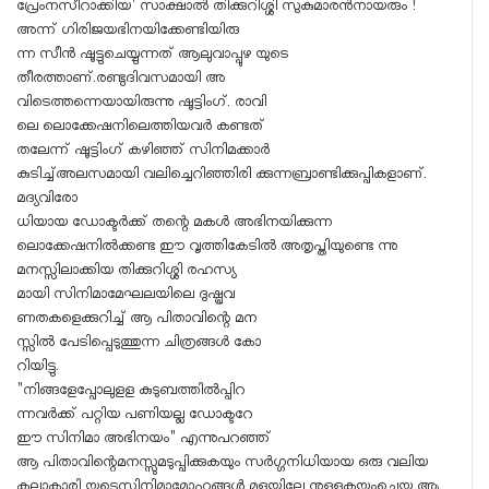
പ്രേംനസീറാക്കിയ' സാക്ഷാൽ തിക്കുറിശ്ശി സുകുമാരൻ​നായരും !
അന്ന് ഗിരിജയഭിനയിക്കേണ്ടിയിരു
ന്ന സീൻ ഷൂട്ടുചെയ്യുന്നത് ആലുവാപ്പുഴ യുടെ
തീരത്താണ്.രണ്ടുദിവസമായി അ
വിടെത്തന്നെയായിരുന്നു ഷൂട്ടിംഗ്. രാവി
ലെ ലൊക്കേഷനിലെത്തിയവർ കണ്ടത്
തലേന്ന് ഷൂട്ടിംഗ് കഴിഞ്ഞ് സിനിമക്കാർ
കുടിച്ച്അലസമായി വലിച്ചെറിഞ്ഞിരി ക്കുന്നബ്രാണ്ടിക്കുപ്പികളാണ്.
മദ്യവിരോ
ധിയായ ഡോക്ടർക്ക് തന്റെ മകൾ അഭിനയിക്കുന്ന
ലൊക്കേഷനിൽക്കണ്ട ഈ വൃത്തികേടിൽ അതൃപ്തിയുണ്ടെ ന്നു
മനസ്സിലാക്കിയ തിക്കുറിശ്ശി രഹസ്യ
മായി സിനിമാമേഘലയിലെ ദുഷ്പ്രവ
ണതകളെക്കുറിച്ച് ആ പിതാവിന്റെ മന
സ്സിൽ പേടിപ്പെടുത്തുന്ന ചിത്രങ്ങൾ കോ
റിയിട്ടു.
"നിങ്ങളേപ്പോലുളള കുടുബത്തിൽപ്പിറ
ന്നവർക്ക് പറ്റിയ പണിയല്ല ഡോക്ടറേ
ഈ സിനിമാ അഭിനയം" എന്നുപറഞ്ഞ്
ആ പിതാവിന്റെമനസ്സുമടുപ്പിക്കുകയും സർഗ്ഗനിധിയായ ഒരു വലിയ
കലാകാരി യുടെസിനിമാമോഹങ്ങൾ മുളയിലേ നുള്ളുകയുംചെയ്തു ആ