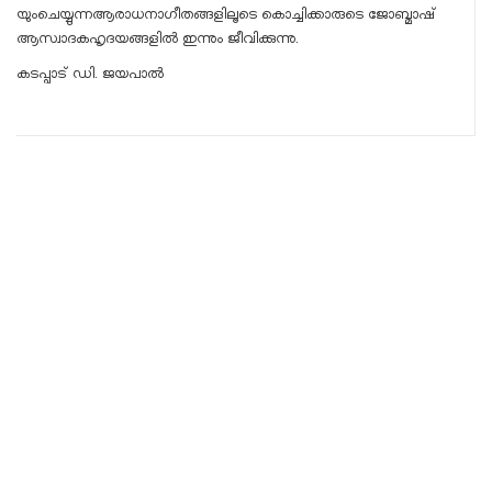
യുംചെയ്യുന്നആരാധനാഗീതങ്ങളിലൂടെ കൊച്ചിക്കാരുടെ ജോബ്മാഷ്
ആസ്വാദകഹൃദയങ്ങളിൽ ഇന്നും ജീവിക്കുന്നു.
കടപ്പാട് ഡി. ജയപാൽ