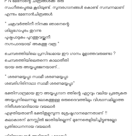
P N മേനോന്റെ ചിത്രങ്ങൾക്ക് ഒരു
സംഗീതപ്പെരുമ കൂടിയുണ്ട്. സുന്ദരഗാനങ്ങൾ കൊണ്ട് സമ്പന്നമാണ്
എന്നും മേനോൻചിത്രങ്ങൾ.
" ചക്രവർത്തിനീ നിനക്കു ഞാനെന്റെ
ശില്പഗോപുരം തുറന്നു
പുഷ്പപാദുകം പുറത്തുവയ്ക്കുനീ
നഗ്നപാദയായ് അകത്തു വരൂ "
ചെമ്പരത്തിയിലെ പ്രസിദ്ധമായ ഈ ഗാനം മൂളാത്തവരുണ്ടോ ?
ചെമ്പരത്തിയിലെതന്നെ കാലാതീതി
യായ ഒരു അയ്യപ്പഭജനയാണ്...
" ശരണമയ്യപ്പാ സ്വാമീ ശരണമയ്യപ്പാ
ശബരിഗിരിനാഥാ സ്വാമീ ശരണമയ്യപ്പാ"
ഭക്തിസാന്ദ്രമായ ഈ അയ്യപ്പഗാന ത്തിന്റെ ഏറ്റവും വലിയ പ്രത്യേകത
അയ്യപ്പനിലെന്നല്ല ലോകത്തുള്ള ഒരുദൈവത്തിലും വിശ്വാസമില്ലാത്ത
നിരീശ്വരവാദിയായ വയലാർ
എഴുതിയതാണീ ഭക്തിതുളുമ്പുന്ന ശ്രേഷ്ഠഗാനമെന്നതാണ് !!
കലാകാരന് മനസ്സിൽ ജാതിയില്ലെന്ന് മുന്നേതെളിയിച്ചിട്ടുണ്ടല്ലോ
പ്രതിഭാധനനായ വയലാർ.