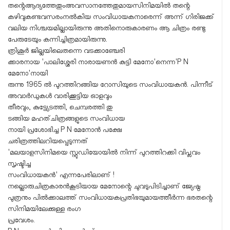
തന്റെആദ്യത്തേതുംഅവസാനത്തേതുമായസിനിമയിൽ തന്റെ
കഴിവുകണ്ടവസരംനൽകിയ സംവിധായകനാരെന്ന് അന്ന് ഗിരിജക്ക്
വലിയ നിശ്ചയമില്ലായിരുന്നു അതിനൊരുകാരണം ആ ചിത്രം രണ്ടു
പേരുടേയും കന്നിച്ചിത്രമായിരുന്നു.
ത്രിശൂർ ജില്ലയിലെതന്നെ വടക്കാഞ്ചേരി
ക്കാരനായ 'പാലിശ്ശേരി നാരായണൻ കുട്ടി മേനോ'നെന്ന'P N
മേനോ'നായി
രുന്നു 1965 ൽ പുറത്തിറങ്ങിയ റോസിയുടെ സംവിധായകൻ. പിന്നീട്
അവാർഡുകൾ വാരിക്കൂട്ടിയ ഓളവും
തീരവും, കുട്ട്യേടത്തി, ചെമ്പരത്തി തു
ടങ്ങിയ മഹത്ചിത്രങ്ങളുടെ സംവിധായ
നായി പ്രശോഭിച്ച P N മേനോൻ പക്ഷേ
ചരിത്രത്തിലറിയപ്പെടുന്നത്
'മലയാളസിനിമയെ സ്റ്റുഡിയോയിൽ നിന്ന് പുറത്തിറക്കി വിപ്ലവം
സൃഷ്ടിച്ച
സംവിധായകൻ' എന്നപേരിലാണ് !
നല്ലൊരുചിത്രകാരൻകൂടിയായ മേനോന്റെ ചുവടുപിടിച്ചാണ് ജ്യേഷ്ഠ
പുത്രനും പിൽക്കാലത്ത് സംവിധായകപ്രതിഭയുമായത്തീർന്ന ഭരതന്റെ
സിനിമയിലേക്കുള്ള രംഗ
പ്രവേശം.