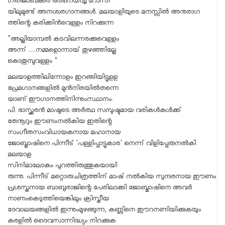
ഗിരിജാബക്കർ അഭിനയിച്ച റോസി
യിലുമുണ്ട് അനശ്വരഗാനങ്ങൾ. മലയാളിയുടെ മനസ്സിൽ അനുരാഗ
ത്തിന്റെ കരിക്കിൻവെള്ളം നിറക്കുന്ന
"അല്ലിയാമ്പൽ കടവിലന്നരക്കുവെള്ളം
അന്ന് .....നമ്മളൊന്നായ് തുഴഞ്ഞില്ലേ
കൊതുമ്പുവള്ളം "
മലയാളത്തിലിന്നോളം ഇറങ്ങിയിട്ടുളള
പ്രേമഗാനങ്ങളിൽ മുൻനിരയിൽതന്നെ
യാണ് ഈഗാനത്തിനിന്നുംസ്ഥാനം.
പി. ഭാസ്ക്കരൻ മാഷുടെ അർത്ഥ സമ്പുഷ്ടമായ വരികൾകൾക്ക്
തേനൂറും ഈണംനൽകിയ ഇതിന്റെ
സംഗീതസംവിധായകനായ മഹാനായ
ജോബ്മാഷിനെ പിന്നീട് 'പള്ളിപ്പാട്ടുകാര' നെന്ന് വിളിപ്പേരുനൽകി
മലയാള
സിനിമാലോകം പുറത്തിരുത്തുകയായി
രുന്നു. പിന്നീട് മറ്റൊരുചിത്രത്തിന് മാഷ് നൽകിയ സുന്ദരനായ ഈണം
പ്രശസ്തനായ ബാബുരാജിന്റെ പേരിലാക്കി ജോബ്മാഷിനെ അവർ
നാണംകെടുത്തിയെങ്കിലും ക്രിസ്തീയ
ദേവാലയങ്ങളിൽ ഇന്നുംമുഴങ്ങുന്ന, കണ്ണിനെ ഈറനണിയിക്കുകയും
കരളിൽ ദൈവസാന്നിദ്ധ്യം നിറക്കുക