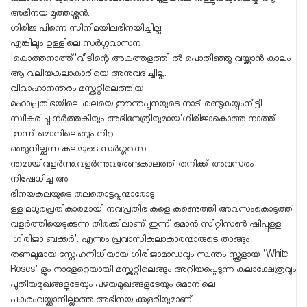
അഭിനയ മുത്തശ്ശൻ.
ഗിരിജ പിന്നെ സിനിമയിലഭിനയിച്ചില്ല.
എങ്കിലും ഉള്ളിലെ സർഗ്ഗവാസന
'കൊത്തനാത്ത്'വീടിന്റെ അകത്തളത്തി ൽ പൊതിഞ്ഞു വയ്ക്കാൻ കാലം
ആ വലിയകലാകാരിയെ അനുവദിച്ചില്ല.
വിവാഹാനന്തരം മസ്ക്കറ്റിലെത്തിയ
മഹാപ്രതിഭയിലെ കലയെ ഈന്തപ്പനയുടെ നാട് രണ്ടുകയ്യുംനീട്ടി
സ്വീകരിച്ചു.നർത്തകിയും അഭിനേത്രിയുമായ'ഗിരിജാകൊത്ത നാത്ത്
'ഇന്ന് ഒമാനിലെങ്ങും നിറ
ഞ്ഞുനില്ക്കുന്ന കലയുടെ സർഗ്ഗവസ
ന്തമായിവളർന്നു.വളർന്നുവരേണ്ടകാലത്ത് തനിക്ക് അവസരം
നിഷേധിച്ച അ
ഭിനയകലയുടെ തലതൊട്ടപ്പന്മാരോടു
ള്ള മധുരപ്രതികാരമായി നവപ്രതിഭ കളെ കണ്ടെത്തി അവസംകൊടുത്ത്
വളർത്തിയെടുക്കുന്ന തിരക്കിലാണ് ഇന്ന് ഒമാൻ സിറ്റിസൺ ഷിപ്പുളള
'ഗിരിജാ ബക്കർ'. എന്നും പ്രവാസികലാകാരന്മാരുടെ താങ്ങും
തണലുമായ സ്നേഹനിധിയായ ഗിരിജാമാഡവും സ്വന്തം സ്ക്കൂളായ 'White
Roses' ളും നാളേറെയായി മസ്ക്കറ്റിലെങ്ങും അറിയപ്പെടുന്ന കലാക്ഷേത്രവും
പുതിയമുഖങ്ങളുടേയും പഴയമുഖങ്ങളുടേയും ഒമാനിലെ
പകരംവയ്ക്കാനില്ലാത്ത അഭിനയ ക്കളരിയുമാണ്.